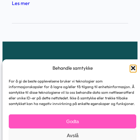
:
Les mer
e
H
r
v
o
r
d
a
FEBER TM AS
n
Behandle samtykke
f
å
For å gi de beste opplevelsene bruker vi teknologier som
Markveien 14
informasjonskapsler for å lagre og/eller få tilgang til enhetsinformasjon. Å
b
9510 Alta
samtykke til disse teknologiene vil la oss behandle data som nettleseratferd
eller unike ID-er på dette nettstedet. Ikke å samtykke eller trekke tilbake
e
hei@febertm.no
samtykket kan ha negativ innvirkning på enkelte egenskaper og funksjoner.
s
+47 959 90 266
t
Facebook
Twitter
Instagram
LinkedIn
Godta
e
f
Avslå