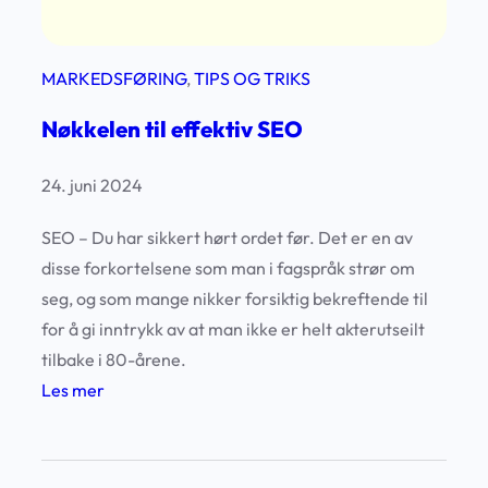
i
e
n
n
g
MARKEDSFØRING
, 
TIPS OG TRIKS
e
i
Nøkkelen til effektiv SEO
N
o
24. juni 2024
r
d
SEO – Du har sikkert hørt ordet før. Det er en av
-
disse forkortelsene som man i fagspråk strør om
N
seg, og som mange nikker forsiktig bekreftende til
o
for å gi inntrykk av at man ikke er helt akterutseilt
r
tilbake i 80-årene.
g
:
Les mer
e
N
ø
k