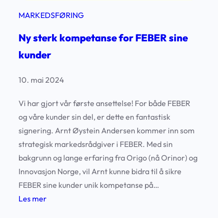
S
MARKEDSFØRING
E
Ny sterk kompetanse for FEBER sine
O
kunder
10. mai 2024
Vi har gjort vår første ansettelse! For både FEBER
og våre kunder sin del, er dette en fantastisk
signering. Arnt Øystein Andersen kommer inn som
strategisk markedsrådgiver i FEBER. Med sin
bakgrunn og lange erfaring fra Origo (nå Orinor) og
Innovasjon Norge, vil Arnt kunne bidra til å sikre
FEBER sine kunder unik kompetanse på…
:
Les mer
N