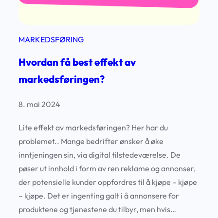
f
o
r
MARKEDSFØRING
F
Hvordan få best effekt av
E
B
markedsføringen?
E
R
8. mai 2024
s
Lite effekt av markedsføringen? Her har du
i
problemet.. Mange bedrifter ønsker å øke
n
inntjeningen sin, via digital tilstedeværelse. De
e
pøser ut innhold i form av ren reklame og annonser,
k
der potensielle kunder oppfordres til å kjøpe – kjøpe
u
– kjøpe. Det er ingenting galt i å annonsere for
n
produktene og tjenestene du tilbyr, men hvis…
d