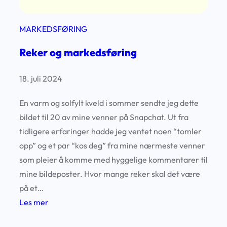
v
o
MARKEDSFØRING
r
Reker og markedsføring
f
o
18. juli 2024
r
F
En varm og solfylt kveld i sommer sendte jeg dette
E
bildet til 20 av mine venner på Snapchat. Ut fra
B
tidligere erfaringer hadde jeg ventet noen “tomler
E
opp” og et par “kos deg” fra mine nærmeste venner
R
som pleier å komme med hyggelige kommentarer til
e
mine bildeposter. Hvor mange reker skal det være
r
på et…
e
:
Les mer
t
R
a