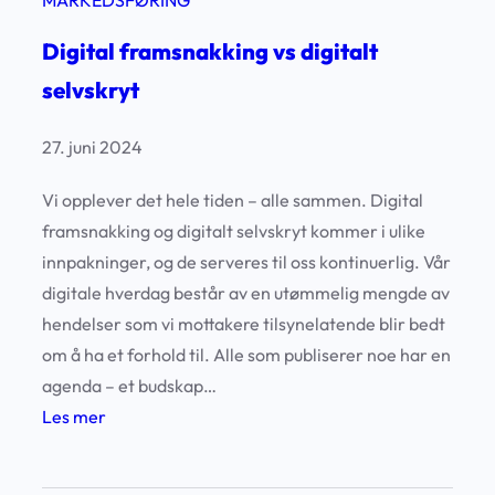
MARKEDSFØRING
Digital framsnakking vs digitalt
selvskryt
27. juni 2024
Vi opplever det hele tiden – alle sammen. Digital
framsnakking og digitalt selvskryt kommer i ulike
innpakninger, og de serveres til oss kontinuerlig. Vår
digitale hverdag består av en utømmelig mengde av
hendelser som vi mottakere tilsynelatende blir bedt
om å ha et forhold til. Alle som publiserer noe har en
agenda – et budskap…
:
Les mer
D
i