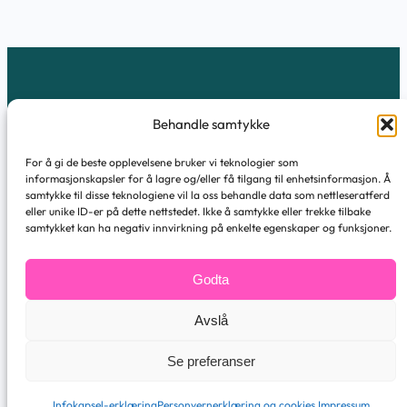
g
i
t
a
FEBER TM AS
l
Behandle samtykke
f
r
For å gi de beste opplevelsene bruker vi teknologier som
Markveien 14
informasjonskapsler for å lagre og/eller få tilgang til enhetsinformasjon. Å
a
9510 Alta
samtykke til disse teknologiene vil la oss behandle data som nettleseratferd
eller unike ID-er på dette nettstedet. Ikke å samtykke eller trekke tilbake
m
hei@febertm.no
samtykket kan ha negativ innvirkning på enkelte egenskaper og funksjoner.
s
+47 959 90 266
n
Facebook
Twitter
Instagram
LinkedIn
Godta
a
k
Avslå
Personvernerklæring og cookies
k
Copyright © FEBER TM AS
Se preferanser
i
n
Infokapsel-erklæring
Personvernerklæring og cookies.
Impressum